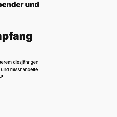
Spender und
mpfang
serem diesjährigen
e und misshandelte
N!