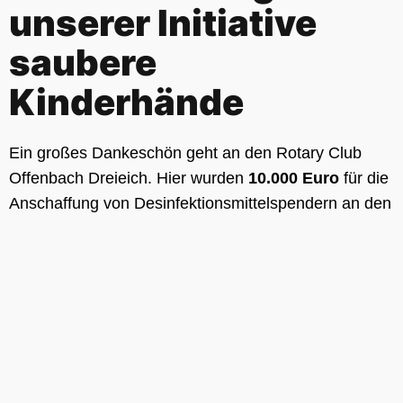
unserer Initiative
saubere
Kinderhände
Ein großes Dankeschön geht an den Rotary Club
Offenbach Dreieich. Hier wurden
10.000 Euro
für die
Anschaffung von Desinfektionsmittelspendern an den
Grundschulen im Kreis Offenbach zur Verfügung
hier
gestellt. Durch unsere Initiative saubere Kinderhände
konnten wir, mit der Unterstützung des Rotary Club
Offenbach Dreieich einen kleinen Beitrag zur
Gesundheit unserer Kinder und der Lehrer leisten.