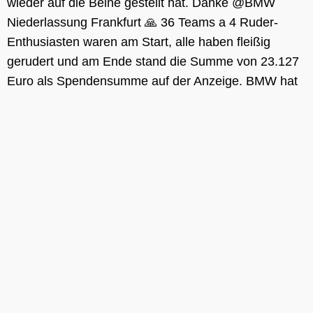
wieder auf die Beine gestellt hat. Danke @
BMW
Niederlassung Frankfurt
🙏 36 Teams a 4 Ruder-
Enthusiasten waren am Start, alle haben fleißig
gerudert und am Ende stand die Summe von 23.127
Euro als Spendensumme auf der Anzeige. BMW hat
die Summe noch mal aufgerundet auf insgesamt
hier
27.000 Euro. Großartig und wir sind BMW und allen
die dabei waren sehr dankbar für diese tolle
Unterstützung unseres Projektes der
Psychologischen Soforthilfe Frankfurt. Gratulation an
das Gewinner-Team der Polizei Frankfurt. So sehen
Sieger aus 🏆