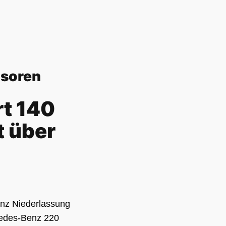
nsoren
rt 140
t über
nz Niederlassung
cedes-Benz 220