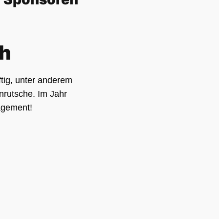
ch
ftig, unter anderem
rutsche. Im Jahr
agement!